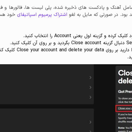
امل آهنگ و پادکست های ذخیره شده، پلی لیست ها، فالورها و فال
د بود. در صورتی که مایل به لغو
اشتراک پرمیوم اسپاتیفای
خود هستی
ینه اول یعنی Account را انتخاب کنید.