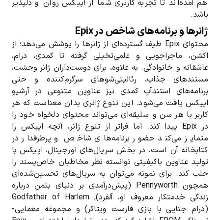
هم آمده‌اند تا تجربه کاربری شما از اپیکس روان و دلپذیر
باشد.
ژانرها و برنامه‌های شاخص در Epix
محتوای Epix طیف گسترده‌ای از ژانرها را پوشش می‌دهد؛ از
اکشن، ماجراجویی و علمی‌تخیلی گرفته تا کمدی، درام،
عاشقانه و خانوادگی. به علاوه، برای دوست‌داران ژانر وحشت،
مستندهای جذاب، رئالیتی‌شوهای سرگرم‌کننده و حتی
برنامه‌های استندآپ کمدی نیز عناوین متنوعی در آرشیو
اپیکس یافت می‌شود. این تنوع ژانری بدان معناست که هر
کاربر با هر سن و سلیقه‌ای می‌تواند محتوای دلخواه خود را
در Epix پیدا کند. اما فراتر از تنوع ژانر، آنچه اپیکس را
متمایز می‌کند حضور برنامه‌های شاخص و پرطرفدار در
کتابخانه آن است. در بخش سریال‌های اورجینال، اپیکس با
تولید عناوین باکیفیتی توانسته نظر مخاطبان خاص‌پسند را
جلب کند. برای نمونه می‌توان به سریال‌های تحسین‌شده‌ای
همچون Pennyworth (پیش‌درآمدی بر دنیای بتمن درباره
زندگی خدمتکار معروف او، آلفرد), Godfather of Harlem
(درام جنایی با بازی فارست ویتاکر) و مجموعه معمایی-