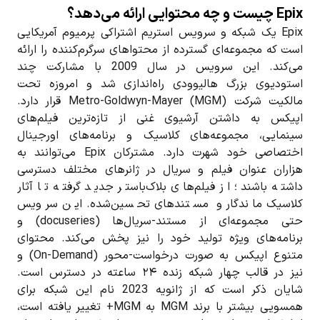
Epix چیست و چه محتوایی ارائه می‌دهد؟
Epix یک شبکه و سرویس استریم اشتراکی پرمیوم آمریکایی
است که مجموعه‌ای گسترده از محتواهای سرگرم‌کننده را ارائه
می‌کند. این سرویس در سال 2009 با مشارکت چند
استودیوی بزرگ هالیوودی راه‌اندازی شد و امروزه تحت
مالکیت شرکت Metro-Goldwyn-Mayer (MGM) قرار دارد.
اپیکس به داشتن آرشیوی غنی از تازه‌ترین فیلم‌های
سینمایی، مجموعه‌های کلاسیک و برنامه‌های اورجینال
اختصاصی خود شهرت دارد. مشترکان Epix می‌توانند به
هزاران عنوان فیلم و سریال در ژانرهای مختلف دسترسی
داشته باشند؛ از فیلم‌های بلاک‌باستر جدید گرفته تا آثار
کلاسیک ماندگار و مستندهای تحسین‌شده. این سرویس
حتی مجموعه‌ای از مستند-سریال‌ها (docuseries) و
برنامه‌های ویژه تولید خود را نیز پخش می‌کند. محتوای
متنوع اپیکس به صورت درخواست-محور (On-Demand) و
نیز در قالب چهار شبکه زنده ۲۴ ساعته در دسترس است.
شایان ذکر است که از ژانویه 2023 نام این شبکه برای
همسویی بیشتر با برند MGM به MGM+ تغییر یافته است،