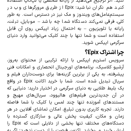
کنید. اگر ترجیح می‌دهید از رایانه شخصی یا لپ‌تاپ استفاده
کنید هم نگران نباشید؛ Epix از طریق مرورگرهای وب در
سیستم‌عامل‌های ویندوز و مک نیز در دسترس است. به طور
کلی، فرقی نمی‌کند دستگاه شما چه باشد – موبایل، تبلت،
رایانه یا تلویزیون – به احتمال زیاد اپیکس روی آن قابل
استفاده است و شما تنها با چند کلیک می‌توانید وارد دنیای
سرگرمی اپیکس شوید.
چرا اشتراک Epix؟
سرویس استریم اپیکس با ارائه ترکیبی از محتوای به‌روز،
آرشیو کلاسیک، برنامه‌های اورجینال انحصاری و امکانات فنی
پیشرفته، به یکی از برترین گزینه‌ها برای دوست‌داران فیلم و
سریال تبدیل شده است. شما با خرید اکانت Epix در واقع
یک بلیط طلایی به دنیای سرگرمی در اختیار دارید؛ دنیایی که
در آن جدیدترین فیلم‌های هالیوود، سریال‌های مهیج و
مستندهای آموزنده تنها چند لمس یا کلیک با شما فاصله
دارند. تجربه کاربری بدون تبلیغ، امکان تماشای آفلاین در هر
زمان و مکان، کیفیت پخش عالی و سازگاری گسترده با
دستگاه‌های مختلف تنها بخشی از دلایلی است که Epix را
ارزش خرید می‌بخشد. اکنون فرصت را از دست ندهید؛ اگر به