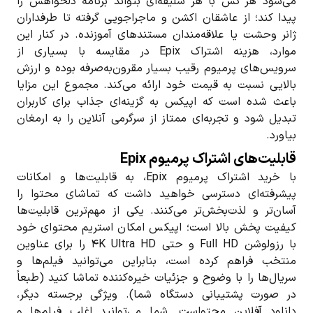
می‌شود هر کس با هر سلیقه‌ای بتواند برنامه دلخواهش را
پیدا کند؛ از عاشقان اکشن و ماجراجویی گرفته تا طرفداران
ژانر وحشت یا علاقه‌مندان مستندهای آموزنده. در کنار این
موارد، هزینه اشتراک Epix در مقایسه با بسیاری از
سرویس‌های پرمیوم رقیب بسیار مقرون‌به‌صرفه بوده و ارزش
بالایی نسبت به قیمت خود ارائه می‌کند. مجموع این مزایا
باعث شده است که اپیکس به گزینه‌ای جذاب برای کاربران
تبدیل شود و تجربه‌ای ممتاز از سرگرمی آنلاین را به ارمغان
بیاورد.
قابلیت‌های اشتراک پرمیوم Epix
با خرید اشتراک پرمیوم Epix، به قابلیت‌ها و امکانات
پیشرفته‌ای دسترسی خواهید داشت که تماشای محتوا را
آسان‌تر و لذت‌بخش‌تر می‌کنند. یکی از مهم‌ترین قابلیت‌ها
کیفیت پخش بالا است؛ اپیکس امکان استریم محتوای خود
با رزولوشن Full HD و حتی ۴K Ultra HD را برای عناوین
منتخب فراهم کرده است، بنابراین می‌توانید فیلم‌ها و
سریال‌ها را با وضوح و جزئیات خیره‌کننده تماشا کنید (طبعاً
در صورت پشتیبانی دستگاه شما). ویژگی برجسته دیگر،
دانلود آفلاین محتواست. شما می‌توانید اغلب فیلم‌ها و