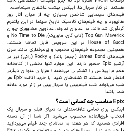
ترسناک FROM اشاره کرد که جزو تولیدات اختصاصی Epix
هستند. در کنار سریال‌ها، اپیکس بهشت عاشقان سینماست.
فیلم‌های سینمایی شاخص بسیاری چه از میان آثار روز
هالیوود و چه فیلم‌های کلاسیک تاریخ سینما در این پلتفرم
گردآوری شده‌اند. به عنوان نمونه، عناوین مشهوری چون
Top Gun: Maverick (تاپ گان: ماوریک), No Time to Die و
House of Gucci در این سرویس قابل تماشا هستند.
همچنین مجموعه فیلم‌های محبوب و پُرطرفداری مانند سری
فیلم‌های James Bond (جیمز باند) و Rocky (راکی) نیز در
آرشیو Epix حضور دارند. این موارد تنها بخشی از کتابخانه
عظیم اپیکس را تشکیل می‌دهند؛ هزاران عنوان دیگردر
انتظار شما هستند تا کشف‌شان کنید. با خرید اکانت Epix هر
شب می‌تواند شب فیلم‌بینی یا سریال‌بینی در ژانر مورد علاقه
شما باشد!
Epix مناسب چه کسانی است؟
اپیکس برای تمامی علاقه‌مندان به دنیای فیلم و سریال یک
انتخاب فوق‌العاده محسوب می‌شود. اگر شما از آن دسته
افرادی هستید که هر هفته به تماشای چند فیلم می‌پردازید
یا همیشه دنبال سریال‌های جدید و متفاوت می‌گردید، Epix