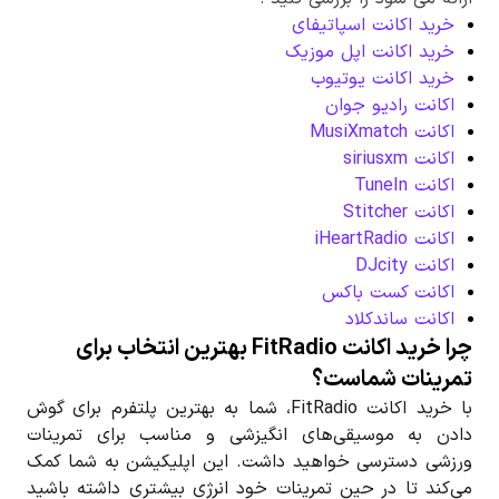
خرید اکانت اسپاتیفای
خرید اکانت اپل موزیک
خرید اکانت یوتیوب
اکانت رادیو جوان
اکانت MusiXmatch
اکانت siriusxm
اکانت TuneIn
اکانت Stitcher
اکانت iHeartRadio
اکانت DJcity
اکانت کست باکس
اکانت ساندکلاد
چرا خرید اکانت FitRadio بهترین انتخاب برای
تمرینات شماست؟
با خرید اکانت FitRadio، شما به بهترین پلتفرم برای گوش
دادن به موسیقی‌های انگیزشی و مناسب برای تمرینات
ورزشی دسترسی خواهید داشت. این اپلیکیشن به شما کمک
می‌کند تا در حین تمرینات خود انرژی بیشتری داشته باشید