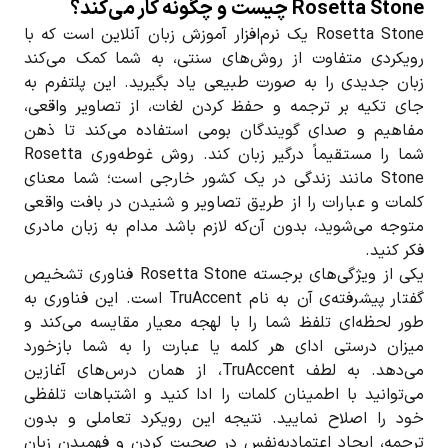
Rosetta Stone چیست و چگونه کار می‌کند؟
Rosetta Stone یک نرم‌افزار آموزش زبان آنلاین است که با
رویکردی متفاوت از روش‌های سنتی، به شما کمک می‌کند
زبان جدیدی را به صورت طبیعی یاد بگیرید. این پلتفرم به
جای تکیه بر ترجمه و حفظ کردن لغات، از تصاویر واقعی،
مفاهیم و صدای گویندگان بومی استفاده می‌کند تا ذهن
شما را مستقیماً درگیر زبان کند. روش غوطه‌وری Rosetta
Stone مانند زندگی در یک کشور خارجی است؛ شما معنای
کلمات و عبارات را از طریق تصاویر و شنیدن در بافت واقعی
متوجه می‌شوید، بدون آن‌که لازم باشد مدام به زبان مادری
فکر کنید.
یکی از ویژگی‌های برجسته Rosetta Stone فناوری تشخیص
گفتار پیشرفته‌ی آن به نام TruAccent است. این فناوری به
طور لحظه‌ای تلفظ شما را با لهجه معیار مقایسه می‌کند و
میزان درستی ادای هر کلمه یا عبارت را به شما بازخورد
می‌دهد. به لطف TruAccent، از همان درس‌های آغازین
می‌توانید با اطمینان کلمات را ادا کنید و اشتباهات تلفظی
خود را اصلاح نمایید. نتیجه این رویکرد تعاملی و بدون
ترجمه، ایجاد اعتماد‌به‌نفس در صحبت کردن و فهمیدن زبان