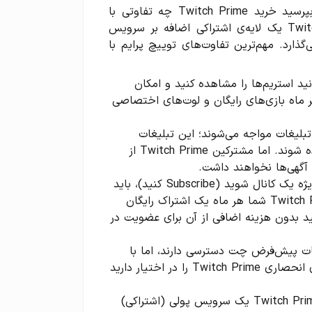
اکنون که با مزایای توییچ پرایم آشنا شدیم، ممکن است بپرسید خرید Twitch Prime چه تفاوتی با
استفاده رایگان از Twitch دارد؟ به بیان ساده، Twitch Prime یک لایه‌ی اشتراکی اضافه بر سرویس
گذارد. مهم‌ترین تفاوت‌های توییچ پرایم با
د استریم‌ها را مشاهده کنید و امکان
 هر ماه بازی‌های رایگان و لوت‌های اختصاصی
 تبلیغات مواجه می‌شوند؛ این تبلیغات
ممکن است قبل از شروع پخش یا در میان آن نمایش داده شوند. اما مشترکین Twitch Prime از
آگهی‌ها نخواهند داشت.
اشتراک ماهانه رایگان: در حالت عادی، اگر بخواهید عضو ویژه یک کانال شوید (Subscribe کنید)، باید
هزینه‌ی اشتراک آن کانال را جداگانه بپردازید. ولی با Twitch Prime شما هر ماه یک اشتراک رایگان
 ارزش دارد و می‌توانید بدون هزینه اضافی از آن برای عضویت در
انات پیش‌فرض چت دسترسی دارند، اما با
پرایم شما نشان اختصاصی تاج و مجموعه‌ای از ایموت‌های انحصاری Twitch Prime را در اختیار دارید
هزینه: استفاده از خود پلتفرم Twitch رایگان است، اما Twitch Prime یک سرویس پولی (اشتراکی)