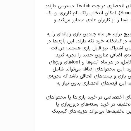
امکانات ویژه در چت: مشترکان پرایم به یک سری قابلیت‌های انحصاری در چت Twitch دسترسی دارند؛
از جمله ایموت‌های اختصاصی (مانند KappaHD و ScaredyCat)، امکان انتخاب رنگ نام کاربری، و یک
 موارد شما را از کاربران عادی متمایز می‌کند و
نه: اعضای Twitch Prime با خرید توییچ پرایم هر ماه چندین بازی رایانه‌ای را به
 در کتابخانه خود نگه دارند. این بازی‌ها در
ن اشتراک نیز قابل بازی هستند. دریافت
ه‌ی اضافی عناوین جدید را تجربه کنید.
لوت‌ها و محتوای درون‌بازی اختصاصی: علاوه بر بازی‌های کامل، در هر ماه آیتم‌ها و lootهای ویژه‌ای
شود. این محتواهای اضافه می‌تواند شامل
ن بازی و بسته‌های الحاقی باشد که تجربه‌ی
به این آیتم‌های انحصاری بدون نیاز به
ی اعضای Twitch Prime از تخفیف‌های اختصاصی در خرید بازی‌ها یا محتواهای
majazite. به عنوان مثال، تخفیف در خرید بسته‌های درون‌بازی یا
ین تخفیف‌ها می‌تواند هزینه‌های گیمینگ