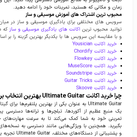
تبلت و کامپیوتر به منابع آموزشی دسترسی پیدا کنید. این و
زمان و مکانی که هستید، تمرینات خود را ادامه دهید.
محبوب ترین اشتراک های آموزش موسیقی و ساز
سرویس های مختلفی برای یادگیری موسیقی و ساز در میان 
توانید محبوب ترین
اکانت های یادگیری موسیقی و ساز
که در
و با مقایسه این سرویس ها با یکدیگر بهترین گزینه را بر اس
خرید اکانت Yousician
خرید اکانت Chordify
خرید اکانت Flowkey
خرید اکانت MuseScore
خرید اکانت Soundstripe
خرید اکانت Guitar Tricks
خرید اکانت Skoove
چرا خرید اکانت Ultimate Guitar بهترین انتخاب برای گیتاریست‌هاست؟
Ultimate Guitar به عنوان یکی از بهترین پلتفرم‌ها ب
یک منبع عظیم از آکوردها، تبلچرها و ترانه‌ها دسترسی پید
تمرینی خود به شما کمک می‌کند تا به سرعت مهارت‌های خود
بگیرید. همچنین با ویژگی‌هایی مانند دسترسی به نسخه‌های
و پشتیبانی از دستگاه‌های مختلف، Ultimate Guitar تجربه یادگیری بی‌نظیری را برای شما فراهم می‌کند.