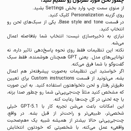
چطور لحن مورد نظرتون رو تنظیم کنید؟
از منوی سمت چپ وارد بخش Settings بشید.
روی گزینه Personalization کلیک کنید.
در قسمت Base style and tone، یکی از سبک‌های لحن رو
انتخاب کنید.
نیازی به ذخیره‌سازی نیست؛ انتخاب شما بلافاصله اعمال
می‌شه.
نکته: این تنظیمات فقط روی نحوه پاسخ‌دهی تاثیر داره، نه
توانایی‌های مدل. یعنی GPT همچنان هوشمنده، فقط سبک
گفت‌وگو با شما فرق می‌کنه.
اگر خواستید این تنظیمات به‌صورت پیشرفته‌تر هم اعمال
بشه، می‌تونید از قسمت Custom instructions برای تعیین
دقیق‌تر رفتار و لحن دلخواهتون استفاده کنید. به این صورت
که مشخص کنید مثلاً چت‌جی‌پی‌تی شما رو چطور صدا بزنه،
یا چه لحنی در کل چت‌ها رعایت کنه.
این امکانات باعث می‌شن تجربه کار با GPT-5.1 خیلی
شخصی‌تر، طبیعی‌تر و راحت‌تر از قبل بشه. در واقع،
چت‌جی‌پی‌تی حالا بیشتر از همیشه شبیه یک «هم‌صحبت
واقعی» عمل می‌کنه، با شخصیتی که خودتون انتخابش