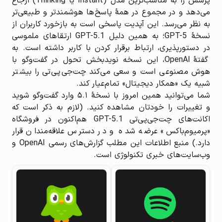
پرسش را به مناسب‌ترین مدل (Instant یا Thinking) ارجاع
می‌دهد و در مجموع در همهٔ پاسخ‌ها هوشمندتر و طبیعی‌تر
به نظر می‌رسد. این آپدیت پاسخی است به بازخورد کاربران از
نسخهٔ GPT-5؛ به همین دلیل GPT-5.1 ارتقاهای ملموسی
در دستور‌پذیری، ارتباط برقرار کردن با کاربر داشته است. به
گفتهٔ OpenAI، این نسخه نویدبخش تحول در گفت‌وگو با
هوش مصنوعی است و سعی می‌کند چت‌جی‌پی‌تی را بیشتر
شبیه یک «همکار دیجیتال» تمام‌عیار کند.
شما می‌توانید همین امروز با نسخهٔ ۵.۱ وارد گفت‌وگو شوید
و تغییرات را خودتان مشاهده کنید. (لازم به ذکر است که
اکانت‌های چت‌جی‌پی‌تی GPT-5.1 هم‌اکنون در فروشگاه
«پرمیوم‌باکس» عرضه شده و در دسترس علاقه‌مندان قرار
دارد.) منبع اطلاعات این مطلب گزارش‌های رسمی OpenAI و
وب‌سایت‌های خبری تکنولوژی است.