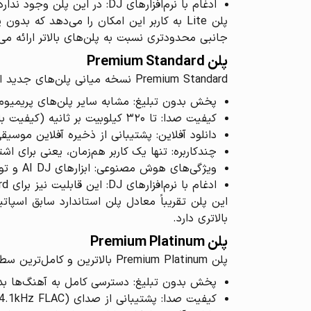
ادغام با نرم‌افزارهای DJ: در این پلن وجود ندارد.
جانبی محدودتری نسبت به پلن‌های بالاتر ارائه می
پلن Premium Standard
Premium Standard نسخه میانی پلن‌های جدید است و امکانات بیشتری نسبت به Lite دارد. خصوصیات فنی این پلن عبارت است از:
پخش بدون تبلیغ: مشابه سایر پلن‌های پریمیو
کیفیت صدا: تا ۳۲۰ کیلوبیت بر ثانیه (کیفیت بالا در میان پلن‌ها).
دانلود آفلاین: پشتیبانی از ذخیره آفلاین موسی
چندکاربره: تنها یک کاربر هم‌زمان، یعنی برای ا
ویژگی‌های هوش مصنوعی: ابزارهای AI DJ و تولید پلی‌لیست هوشمند هنوز فقط در پلن پلاتینیوم ارائه می‌شود و در این پلن فعال نیست.
ادغام با نرم‌افزارهای DJ: این قابلیت نیز برای Premium Standard در نظر گرفته نشده است.
بالاتری دارد.
پلن Premium Platinum
پلن Premium Platinum بالاترین و کامل‌ترین سطح اشتراک جدید است و امکانات پیشرفته‌ای را ارائه می‌دهد. ویژگی‌های بارز این پلن عبارت‌اند از:
پخش بدون تبلیغ: دسترسی کامل به آهنگ‌ها بد
کیفیت صدا: پشتیبانی از صدای Lossless (24-bit/44.1kHz FLAC) برای تجربه صدای بسیار باکیفیت.