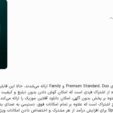
برخلاف ساختار قبلی که در بازارهای نوظهور پلن‌های dard، Duo
قرار می‌دهد.. این تغییرات در راستای هدف Spotify برای افزایش درآمد از هر مشترک و اختصا