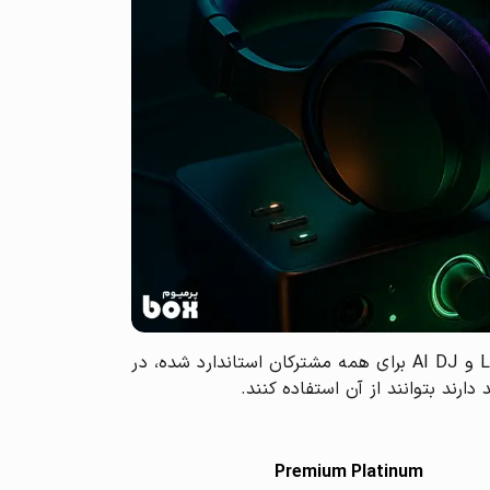
پلن پلاتینیوم عملاً نسخه “سوپر پریمیوم” اسپاتیفای در این بازارها است. در حالی که در سایر بازارها کیفیت Lossless و AI DJ برای همه مشترکان استاندارد شده، در
ارند بتوانند از آن استفاده کنند.
Premium Platinum