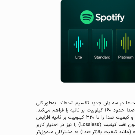
Premium Stan و Family ارائه می‌شدند، حالا این قابلیت‌ها در سه پلن جدید تقسیم شده‌اند. به‌طور کلی
پلن Premium Lite در حقیقت نسخه‌ای ساده‌شده از اشتراک فردی است که امکان گوش دادن بدون تبلیغ و کیفیت صدا حدود ۱۶۰ کیلوبیت بر ثانیه را فراهم می‌کند.
پلن Premium Standard امکانات بیشتری دارد؛ علاوه بر پخش بدون آگهی، امکان دانلود آفلاین موزیک را ارائه می‌کند و کیفیت صدا را تا ۳۲۰ کیلوبیت بر ثانیه افزایش
می‌دهد. نهایتاً Premium Platinum بالاترین سطح اشتراک است که علاوه بر تمام امکانات فوق، دسترسی به صدای بدون افت کیفیت (Lossless) را نیز در اختیار کاربر
ص دادن امکانات ویژه (مانند کیفیت بالاتر صدا) به مشترکان متمول‌تر