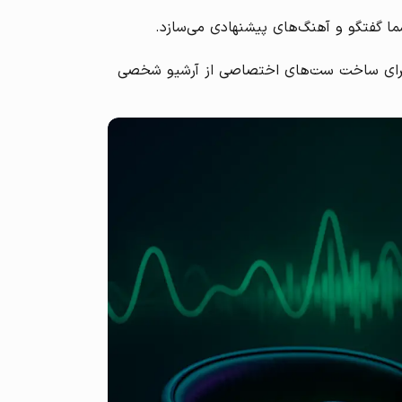
 پخش موسیقی با شما گفتگو و آهنگ‌های پیشنهادی می‌سازد.
با نرم‌افزارهای DJ: امکان اتصال و یکپارچه‌سازی با نرم‌افزارهای DJ مطرح مانند Rekordbox، Serato و djay برای ساخت ست‌های اختصاصی از آرشیو شخصی