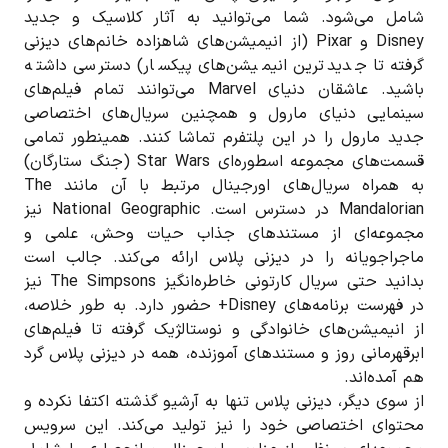
شامل می‌شود. شما می‌توانید به آثار کلاسیک و جدید
Disney و Pixar (از انیمیشن‌های شاهزاده خانم‌های دیزنی
گرفته تا جدیدترین انیمیشن‌های پیکسار) دسترسی داشته
باشید. عاشقان دنیای Marvel می‌توانند تمام فیلم‌های
سینمایی دنیای مارول و همچنین سریال‌های اختصاصی
جدید مارول را در این پلتفرم تماشا کنند. همینطور تمامی
قسمت‌های مجموعه اسطوره‌ای Star Wars (جنگ ستارگان)
به همراه سریال‌های اورجینال مرتبط با آن مانند The
Mandalorian در دسترس است. National Geographic نیز
مجموعه‌ای از مستندهای جذاب حیات وحش، علمی و
ماجراجویانه را در دیزنی پلاس ارائه می‌کند. جالب است
بدانید حتی سریال کارتونی خاطره‌انگیز The Simpsons نیز
در فهرست برنامه‌های Disney+ حضور دارد. به طور خلاصه،
از انیمیشن‌های خانوادگی و نوستالژیک گرفته تا فیلم‌های
ابرقهرمانی روز و مستندهای آموزنده، همه در دیزنی پلاس گرد
هم آمده‌اند.
از سوی دیگر، دیزنی پلاس تنها به آرشیو گذشته اکتفا نکرده و
محتوای اختصاصی خود را نیز تولید می‌کند. این سرویس