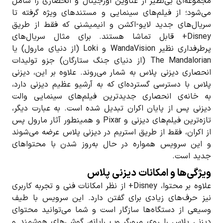
مجموعه‌ای بی‌نظیر از عناوین اورجینال و انحصاری را شامل
می‌شود؛ از فیلم‌های سینمایی و مستندهای ویژه گرفته تا
سریال‌های جدید لایو-اکشن و انیمیشنی که فقط از طریق
Disney+ قابل تماشا هستند. برای مثال سریال‌های
پرطرفداری نظیر WandaVision و Loki (از دنیای مارول) یا
The Mandalorian (از دنیای جنگ ستارگان) جزو تولیدات
انحصاری دیزنی پلاس به شمار می‌روند. علاوه بر این، دیزنی
پلاس با دسترسی گسترده‌ای که به آرشیو عظیم دیزنی دارد،
به خانه‌ی انحصاری جدیدترین فیلم‌های سینمایی والت
دیزنی پس از پایان اکران تبدیل شده است. به عبارت دیگر،
تازه‌ترین فیلم‌های دیزنی و Pixar و همینطور آثار مارول پس
از اکران، فقط از طریق استریم در دیزنی پلاس عرضه می‌شوند
و این سرویس همواره در حال به‌روز شدن با محتواهای
جدید است.
ویژگی‌ها و امکانات دیزنی پلاس
علاوه بر محتوا، Disney+ از نظر امکانات فنی و تجربه کاربری
نیز حرف‌های زیادی برای گفتن دارد. این سرویس با طیف
وسیعی از دستگاه‌ها سازگار است و شما می‌توانید محتوای
دیزنی پلاس را روی مرورگر وب رایانه، گوشی‌های هوشمند و