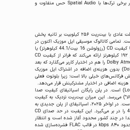
Atmos یا صدای سه‌بعدی در اسپاتیفای وجود ندارد). بنابراین از منظر تجربه شنیداری کاربر، اپل موزیک می‌تواند در برخی ترک‌ها با Spatial Audio حس متفاوت و
اپل موزیک: اپل موزیک از کُدک پیشرفته AAC برای استریم استفاده می‌کند و همان‌طور که گفته شد، آهنگ‌ها در حالت عادی با بیت‌ریت ۲۵۶ کیلوبیت بر ثانیه پخش
 اما برگ برنده‌ی اپل موزیک پشتیبانی از فرمت بدون افت کیفیت ALAC (Apple Lossless Audio Codec) است. تمامی کاتالوگ موسیقی اپل موزیک اکنون در
دو نسخه AAC و ALAC در دسترس است. کاربران می‌توانند در تنظیمات، حالت Lossless را فعال کنند تا آهنگ‌ها را با کیفیت CD (رزولوشن 16 بیت/44.1 کیلوهرتز) یا
حتی کیفیت استودیویی Hi-Res بشنوند. اپل موزیک آهنگ‌های Hi-Res Lossless را تا رزولوشن حداکثر ۲۴ بیت و ۱۹۲ کیلوهرتز ارائه می‌کند که فراتر از کیفیت CD
است و جزئی‌ترین جزییات صدا را حفظ می‌کند. به علاوه، همان‌طور که اشاره شد اپل موزیک قابلیت صدای فضایی Dolby Atmos را هم در اختیار کاربر می‌گذارد که بعد
جدیدی به تجربهٔ شنیدن موسیقی می‌دهد. مهم است بدانید که تمام این امکانات (صوت بدون افت و Dolby Atmos) بدون هزینه‌ی اضافه در اشتراک اپل موزیک
مل از کیفیت Lossless، داشتن اتصال سیمی مناسب یا DAC خارجی برای پخش فرکانس‌های خیلی بالا است؛ زیرا بلوتوث فعلی
زینه اضافی در اختیار مشترکینش قرار می‌دهد.
اسپاتیفای: اسپاتیفای سال‌ها از فرمت Ogg Vorbis برای پخش موسیقی استفاده کرده که یک فرمت با اتلاف (Lossy) است. در پلن رایگان اسپاتیفای کیفیت صدا
“بالا”) بوده و در پلن پرمیوم استاندارد تا ۳۲۰ kbps (کیفیت “بسیار بالا”) می‌رسد. این میزان بیت‌ریت نزدیک به کیفیت
CD اما هنوز فشرده‌شده است. خبر خوب این است که اسپاتیفای بالاخره به سمت ارائه صدای Lossless حرکت کرده است. در اواخر ۲۰۲۵، اسپاتیفای از پلن جدیدی به
نام Premium Platinum رونمایی کرد که پخش صدای بدون افت کیفیت (فلک FLAC) تا رزولوشن ۲۴-بیت/44.1kHz را در بر می‌گیرد. این کیفیت در حد صدای CD
تدا در چند کشور محدود آغاز شده است و انتظار
می‌رود به مرور به سایر مناطق گسترش یابد. به طور فنی، کیفیت Lossless اسپاتیفای در پلن Platinum حداکثر تا حدود ۸۴۰ kbps در قالب FLAC فشرده‌سازی‌ شده