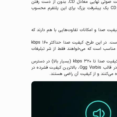
محدود شده است. این رقم معادل همان کیفیت 16 بیت/44.1kHz است که به شکل فشرده ذخیره می‌شود (کیفیت صوتی نهایی معادل CD، بدون از دست رفتن
جزئیات). هرچند اسپاتیفای هنوز به کیفیت‌های Hi-Res بالاتر (مثلاً ۹۶ یا ۱۹۲ کیلوهرتز) ورود نکرده، ارائه کیفیت CD یک پیشرفت بزرگ برای این پلتفرم محسوب
یفیت صدا و امکانات تفاوت‌هایی با هم دارند که
اسپاتیفای پرمیوم لایت (Premium Lite): ارزان‌ترین پلن پرمیوم اسپاتیفای که تنها مزیت اصلی آن حذف تبلیغات است. در این طرح، کیفیت صدا حداکثر ۱۶۰ kbps
نی مناسب است که می‌خواهند فقط از شر تبلیغات
اسپاتیفای پرمیوم استاندارد (Premium Standard): پلن معمول پرمیوم که اکثر کاربران می‌شناسند. با این اشتراک، کیفیت صدا تا ۳۲۰ kbps (بسیار بالا) در دسترس
است، قابلیت دانلود آفلاین آهنگ‌ها فراهم است و شما یک حساب کاربری شخصی دارید. این کیفیت ۳۲۰ kbps در قالب Ogg Vorbis، بالاترین کیفیت فشرده در
ه می‌کنند و از کیفیت آن راضی هستند.