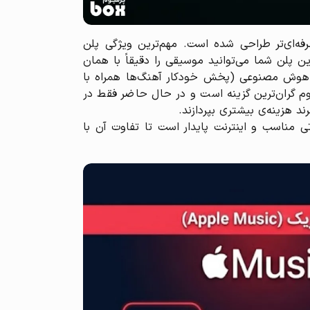
صوص علاقه‌مندان حرفه‌ای‌تر طراحی شده است. مهم‌ترین ویژگی پلن
Lossles (بدون افت کیفیت) با فرمت FLAC تا رزولوشن ۲۴ بیت/44.1kHz است. با این پلن شما می‌توانید موسیقی را دقیقاً با همان
یتی که در استودیو مستر شده بشنوید (معادل کیفیت CD). همچنین قابلیت‌های پیشرفته‌ی جدیدی مانند DJ هوش مصنوعی (پخش خودکار آهنگ‌ها همراه با
نوم گران‌ترین گزینه است و در حال حاضر فقط در
د هزینه‌ی بیشتری بپردازند.
وتی مناسب و اینترنت پایدار است تا تفاوت آن با