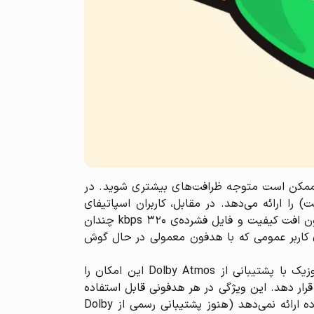
ای حرفه‌ای استفاده کنید، ممکن است متوجه ظرافت‌های بیشتری شوید. در
 را نشان دهد، زیرا گزینه‌ی پخش صدای Lossless (بدون افت کیفیت) را ارائه می‌دهد. در مقابل، کاربران اسپاتیفای
پرمیوم استاندارد به کیفیت ۳۲۰ kbps محدود هستند. هرچند برخی کارشناسان تأکید می‌کنند که تفاوت بین فایل بدون افت کیفیت و فایل فشرده‌ی ۳۲۰ kbps چندان
کاربر عمومی که با هدفون معمولی در حال گوش
نکته‌ی دیگری که از دید کاربر قابل توجه است، قابلیت صدای فضایی یا Spatial Audio در اپل موزیک است. اپل موزیک با پشتیبانی از Dolby Atmos این امکان را
قرار دهد. این ویژگی در هر هدفونی قابل استفاده
است و حس حضور در استودیو یا کنسرت را القا می‌کند. اسپاتیفای در حال حاضر چنین ویژگی‌ای را به صورت گسترده ارائه نمی‌دهد (هنوز پشتیبانی رسمی از Dolby