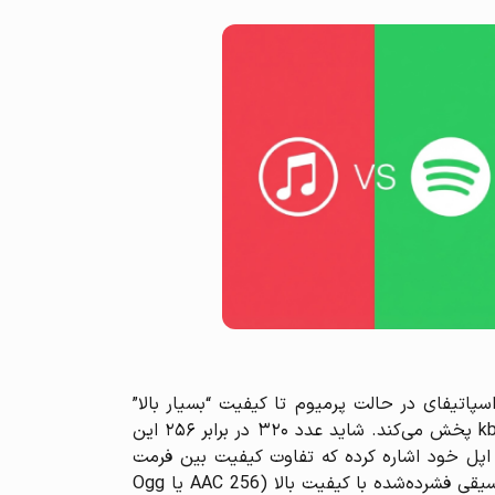
پاتیفای در حالت پرمیوم تا کیفیت “بسیار بالا”
(۳۲۰ kbps) آهنگ‌ها را پخش می‌کند. اپل موزیک نیز به طور پیش‌فرض آهنگ‌ها را با فرمت AAC و بیت‌ریت ۲۵۶ kbps پخش می‌کند. شاید عدد ۳۲۰ در برابر ۲۵۶ این
 اپل خود اشاره کرده که تفاوت کیفیت بین فرمت
AAC با بیت‌ریت بالا و صدای بدون‌افت (Lossless) برای گوش انسان تقریباً غیرقابل تشخیص است. به بیان دیگر، موسیقی فشرده‌شده با کیفیت بالا (AAC 256 یا Ogg