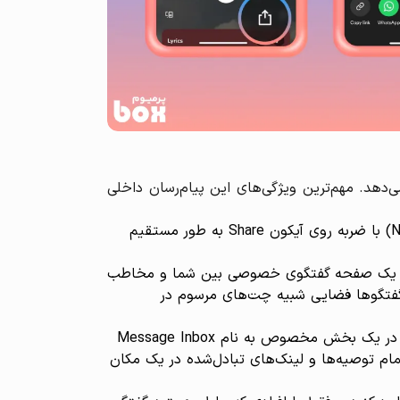
می‌دهد. مهم‌ترین ویژگی‌های این پیام‌رسان داخلی
اشتراک‌گذاری مستقیم محتوا: می‌توانید آهنگ، پادکست یا کتاب صوتی دلخواه را هنگام پخش (از صفحه Now Playing) با ضربه روی آیکون Share به طور مستقیم
فر هستند. پس از ارسال اولین محتوا، یک صفحه گفتگوی خصوصی بین شما و مخاطب
ن گفتگوها فضایی شبیه چت‌های مرسوم در
صندوق پیام اختصاصی: هر آهنگ یا پادکست یا کتاب صوتی‌ای که از طریق دایرکت به اشتراک بگذارید یا دریافت کنید، در یک بخش مخصوص به نام Message Inbox
ام توصیه‌ها و لینک‌های تبادل‌شده در یک مکان